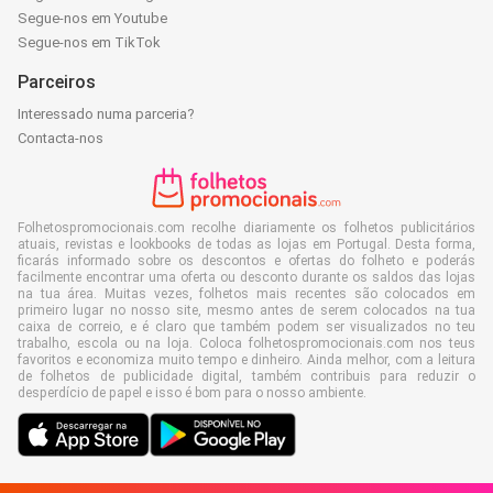
Segue-nos em Youtube
Segue-nos em TikTok
Parceiros
Interessado numa parceria?
Contacta-nos
Folhetospromocionais.com recolhe diariamente os folhetos publicitários
atuais, revistas e lookbooks de todas as lojas em Portugal. Desta forma,
ficarás informado sobre os descontos e ofertas do folheto e poderás
facilmente encontrar uma oferta ou desconto durante os saldos das lojas
na tua área. Muitas vezes, folhetos mais recentes são colocados em
primeiro lugar no nosso site, mesmo antes de serem colocados na tua
caixa de correio, e é claro que também podem ser visualizados no teu
trabalho, escola ou na loja. Coloca folhetospromocionais.com nos teus
favoritos e economiza muito tempo e dinheiro. Ainda melhor, com a leitura
de folhetos de publicidade digital, também contribuis para reduzir o
desperdício de papel e isso é bom para o nosso ambiente.