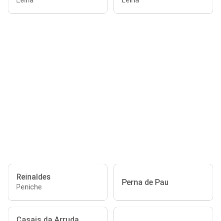
Leiria
Leiria
Reinaldes
Perna de Pau
Peniche
Casais da Arruda