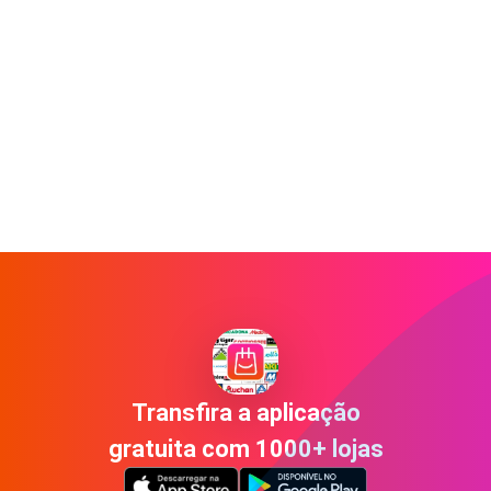
Transfira a aplicação
gratuita com 1000+ lojas