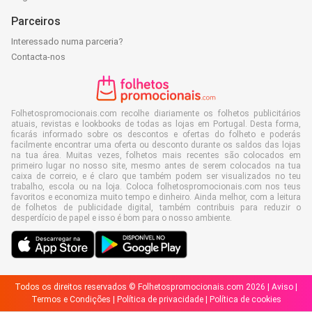
Parceiros
Interessado numa parceria?
Contacta-nos
Folhetospromocionais.com recolhe diariamente os folhetos publicitários
atuais, revistas e lookbooks de todas as lojas em Portugal. Desta forma,
ficarás informado sobre os descontos e ofertas do folheto e poderás
facilmente encontrar uma oferta ou desconto durante os saldos das lojas
na tua área. Muitas vezes, folhetos mais recentes são colocados em
primeiro lugar no nosso site, mesmo antes de serem colocados na tua
caixa de correio, e é claro que também podem ser visualizados no teu
trabalho, escola ou na loja. Coloca folhetospromocionais.com nos teus
favoritos e economiza muito tempo e dinheiro. Ainda melhor, com a leitura
de folhetos de publicidade digital, também contribuis para reduzir o
desperdício de papel e isso é bom para o nosso ambiente.
Todos os direitos reservados © Folhetospromocionais.com 2026 |
Aviso
|
Termos e Condições
|
Política de privacidade
|
Política de cookies