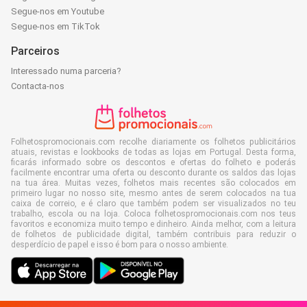
Segue-nos em Youtube
Segue-nos em TikTok
Parceiros
Interessado numa parceria?
Contacta-nos
Folhetospromocionais.com recolhe diariamente os folhetos publicitários
atuais, revistas e lookbooks de todas as lojas em Portugal. Desta forma,
ficarás informado sobre os descontos e ofertas do folheto e poderás
facilmente encontrar uma oferta ou desconto durante os saldos das lojas
na tua área. Muitas vezes, folhetos mais recentes são colocados em
primeiro lugar no nosso site, mesmo antes de serem colocados na tua
caixa de correio, e é claro que também podem ser visualizados no teu
trabalho, escola ou na loja. Coloca folhetospromocionais.com nos teus
favoritos e economiza muito tempo e dinheiro. Ainda melhor, com a leitura
de folhetos de publicidade digital, também contribuis para reduzir o
desperdício de papel e isso é bom para o nosso ambiente.