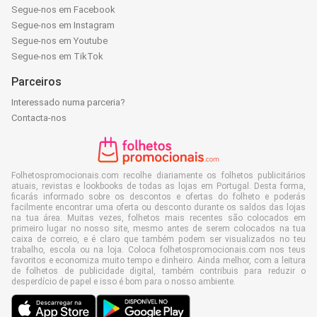
Segue-nos em Facebook
Segue-nos em Instagram
Segue-nos em Youtube
Segue-nos em TikTok
Parceiros
Interessado numa parceria?
Contacta-nos
Folhetospromocionais.com recolhe diariamente os folhetos publicitários
atuais, revistas e lookbooks de todas as lojas em Portugal. Desta forma,
ficarás informado sobre os descontos e ofertas do folheto e poderás
facilmente encontrar uma oferta ou desconto durante os saldos das lojas
na tua área. Muitas vezes, folhetos mais recentes são colocados em
primeiro lugar no nosso site, mesmo antes de serem colocados na tua
caixa de correio, e é claro que também podem ser visualizados no teu
trabalho, escola ou na loja. Coloca folhetospromocionais.com nos teus
favoritos e economiza muito tempo e dinheiro. Ainda melhor, com a leitura
de folhetos de publicidade digital, também contribuis para reduzir o
desperdício de papel e isso é bom para o nosso ambiente.