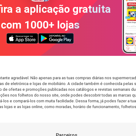
ira a aplicação gratuita
com 1000+ lojas
tante agradável. Não apenas para as tuas compras diárias nos supermercado
s de eletrónica e lojas de mobiliário. A cidade também é conhecida pelas s
de ofertas e promoções publicadas nos catálogos e revistas semanais dur
ções nos folhetos do nosso site, onde podes descobrir todas as marcas qu
os e compará-los com muita facilidade. Dessa forma, já podes fazer a tua l
as lojas e as lojas online, como moradas, horário de funcionamento, folh
Parceiros