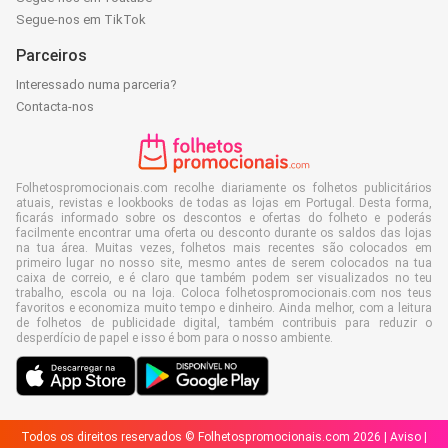
Segue-nos em TikTok
Parceiros
Interessado numa parceria?
Contacta-nos
Folhetospromocionais.com recolhe diariamente os folhetos publicitários
atuais, revistas e lookbooks de todas as lojas em Portugal. Desta forma,
ficarás informado sobre os descontos e ofertas do folheto e poderás
facilmente encontrar uma oferta ou desconto durante os saldos das lojas
na tua área. Muitas vezes, folhetos mais recentes são colocados em
primeiro lugar no nosso site, mesmo antes de serem colocados na tua
caixa de correio, e é claro que também podem ser visualizados no teu
trabalho, escola ou na loja. Coloca folhetospromocionais.com nos teus
favoritos e economiza muito tempo e dinheiro. Ainda melhor, com a leitura
de folhetos de publicidade digital, também contribuis para reduzir o
desperdício de papel e isso é bom para o nosso ambiente.
Todos os direitos reservados © Folhetospromocionais.com 2026 |
Aviso
|