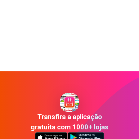
Transfira a aplicação
gratuita com 1000+ lojas