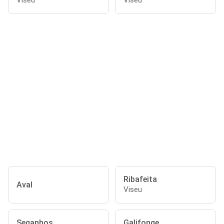
Viseu
Viseu
Ribafeita
Aval
Viseu
Seganhos
Galifonge