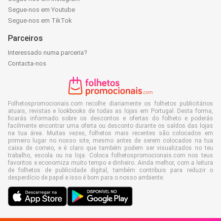
Segue-nos em Youtube
Segue-nos em TikTok
Parceiros
Interessado numa parceria?
Contacta-nos
Folhetospromocionais.com recolhe diariamente os folhetos publicitários
atuais, revistas e lookbooks de todas as lojas em Portugal. Desta forma,
ficarás informado sobre os descontos e ofertas do folheto e poderás
facilmente encontrar uma oferta ou desconto durante os saldos das lojas
na tua área. Muitas vezes, folhetos mais recentes são colocados em
primeiro lugar no nosso site, mesmo antes de serem colocados na tua
caixa de correio, e é claro que também podem ser visualizados no teu
trabalho, escola ou na loja. Coloca folhetospromocionais.com nos teus
favoritos e economiza muito tempo e dinheiro. Ainda melhor, com a leitura
de folhetos de publicidade digital, também contribuis para reduzir o
desperdício de papel e isso é bom para o nosso ambiente.