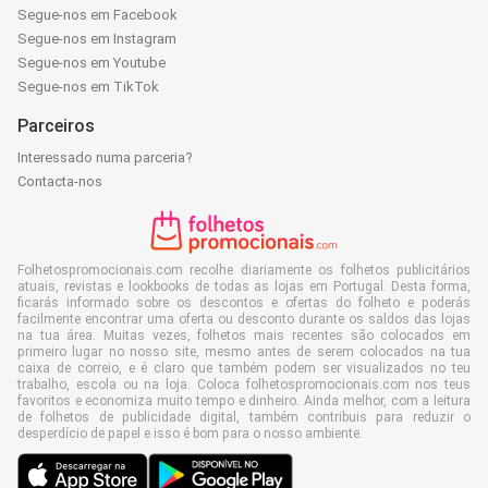
Segue-nos em Facebook
Segue-nos em Instagram
Segue-nos em Youtube
Segue-nos em TikTok
Parceiros
Interessado numa parceria?
Contacta-nos
Folhetospromocionais.com recolhe diariamente os folhetos publicitários
atuais, revistas e lookbooks de todas as lojas em Portugal. Desta forma,
ficarás informado sobre os descontos e ofertas do folheto e poderás
facilmente encontrar uma oferta ou desconto durante os saldos das lojas
na tua área. Muitas vezes, folhetos mais recentes são colocados em
primeiro lugar no nosso site, mesmo antes de serem colocados na tua
caixa de correio, e é claro que também podem ser visualizados no teu
trabalho, escola ou na loja. Coloca folhetospromocionais.com nos teus
favoritos e economiza muito tempo e dinheiro. Ainda melhor, com a leitura
de folhetos de publicidade digital, também contribuis para reduzir o
desperdício de papel e isso é bom para o nosso ambiente.