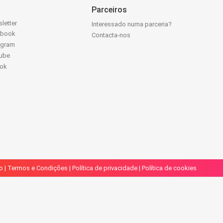
Parceiros
letter
Interessado numa parceria?
ebook
Contacta-nos
agram
ube
Tok
o
|
Termos e Condições
|
Política de privacidade
|
Política de cookies