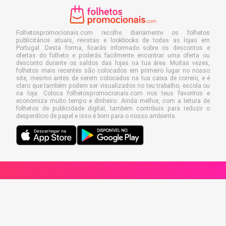
Folhetospromocionais.com recolhe diariamente os folhetos
publicitários atuais, revistas e lookbooks de todas as lojas em
Portugal. Desta forma, ficarás informado sobre os descontos e
ofertas do folheto e poderás facilmente encontrar uma oferta ou
desconto durante os saldos das lojas na tua área. Muitas vezes,
folhetos mais recentes são colocados em primeiro lugar no nosso
site, mesmo antes de serem colocados na tua caixa de correio, e é
claro que também podem ser visualizados no teu trabalho, escola ou
na loja. Coloca folhetospromocionais.com nos teus favoritos e
economiza muito tempo e dinheiro. Ainda melhor, com a leitura de
folhetos de publicidade digital, também contribuis para reduzir o
desperdício de papel e isso é bom para o nosso ambiente.