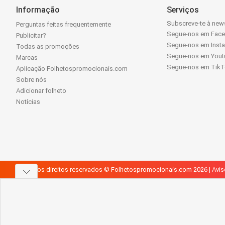
Informação
Serviços
Subscreve-te à news
Perguntas feitas frequentemente
Segue-nos em Fac
Publicitar?
Segue-nos em Inst
Todas as promoções
Segue-nos em Yout
Marcas
Segue-nos em Tik
Aplicação Folhetospromocionais.com
Sobre nós
Adicionar folheto
Notícias
Todos os direitos reservados © Folhetospromocionais.com 2026 |
Avis