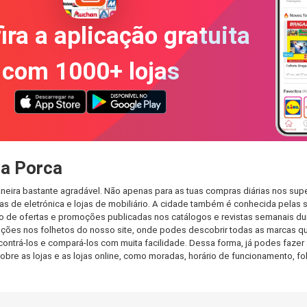
ira a aplicação gratuita
com 1000+ lojas
da Porca
neira bastante agradável. Não apenas para as tuas compras diárias nos sup
s de eletrónica e lojas de mobiliário. A cidade também é conhecida pelas s
de ofertas e promoções publicadas nos catálogos e revistas semanais dur
ções nos folhetos do nosso site, onde podes descobrir todas as marcas que
rá-los e compará-los com muita facilidade. Dessa forma, já podes fazer a 
sobre as lojas e as lojas online, como moradas, horário de funcionamento,