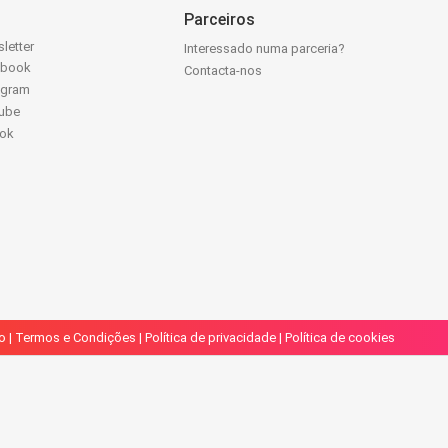
Parceiros
letter
Interessado numa parceria?
ebook
Contacta-nos
agram
ube
Tok
o
|
Termos e Condições
|
Política de privacidade
|
Política de cookies