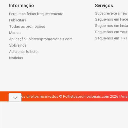
Informação
Serviços
Subscreve-te à news
Perguntas feitas frequentemente
Segue-nos em Fac
Publicitar?
Segue-nos em Inst
Todas as promoções
Segue-nos em Yout
Marcas
Segue-nos em Tik
Aplicação Folhetospromocionais.com
Sobre nós
Adicionar folheto
Notícias
Todos os direitos reservados © Folhetospromocionais.com 2026 |
Avis