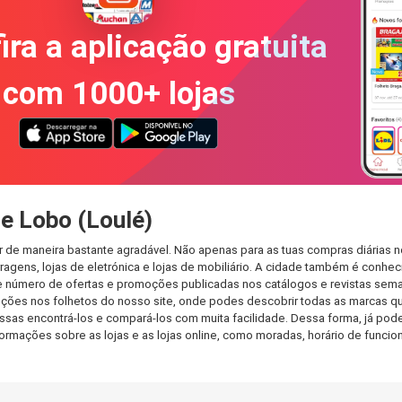
ira a aplicação gratuita
com 1000+ lojas
e Lobo (Loulé)
r de maneira bastante agradável. Não apenas para as tuas compras diárias 
agens, lojas de eletrónica e lojas de mobiliário. A cidade também é conheci
 número de ofertas e promoções publicadas nos catálogos e revistas seman
ções nos folhetos do nosso site, onde podes descobrir todas as marcas qu
as encontrá-los e compará-los com muita facilidade. Dessa forma, já podes 
informações sobre as lojas e as lojas online, como moradas, horário de fu