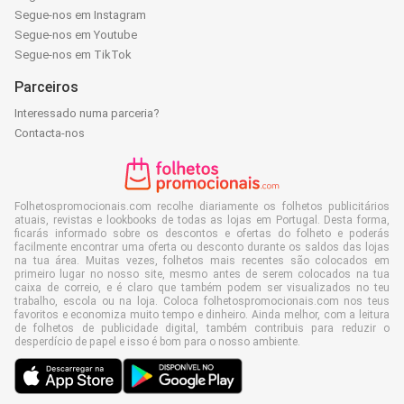
Segue-nos em Instagram
Segue-nos em Youtube
Segue-nos em TikTok
Parceiros
Interessado numa parceria?
Contacta-nos
Folhetospromocionais.com recolhe diariamente os folhetos publicitários
atuais, revistas e lookbooks de todas as lojas em Portugal. Desta forma,
ficarás informado sobre os descontos e ofertas do folheto e poderás
facilmente encontrar uma oferta ou desconto durante os saldos das lojas
na tua área. Muitas vezes, folhetos mais recentes são colocados em
primeiro lugar no nosso site, mesmo antes de serem colocados na tua
caixa de correio, e é claro que também podem ser visualizados no teu
trabalho, escola ou na loja. Coloca folhetospromocionais.com nos teus
favoritos e economiza muito tempo e dinheiro. Ainda melhor, com a leitura
de folhetos de publicidade digital, também contribuis para reduzir o
desperdício de papel e isso é bom para o nosso ambiente.