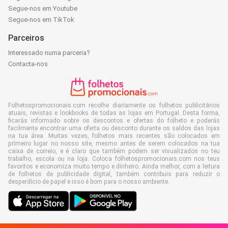
Segue-nos em Youtube
Segue-nos em TikTok
Parceiros
Interessado numa parceria?
Contacta-nos
Folhetospromocionais.com recolhe diariamente os folhetos publicitários
atuais, revistas e lookbooks de todas as lojas em Portugal. Desta forma,
ficarás informado sobre os descontos e ofertas do folheto e poderás
facilmente encontrar uma oferta ou desconto durante os saldos das lojas
na tua área. Muitas vezes, folhetos mais recentes são colocados em
primeiro lugar no nosso site, mesmo antes de serem colocados na tua
caixa de correio, e é claro que também podem ser visualizados no teu
trabalho, escola ou na loja. Coloca folhetospromocionais.com nos teus
favoritos e economiza muito tempo e dinheiro. Ainda melhor, com a leitura
de folhetos de publicidade digital, também contribuis para reduzir o
desperdício de papel e isso é bom para o nosso ambiente.