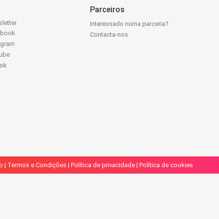
Parceiros
letter
Interessado numa parceria?
ebook
Contacta-nos
agram
ube
Tok
o
|
Termos e Condições
|
Política de privacidade
|
Política de cookies