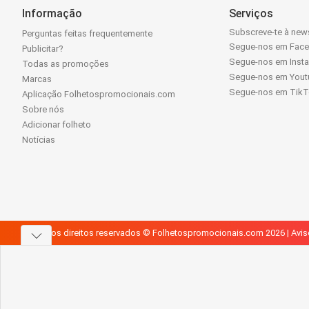
Informação
Serviços
Subscreve-te à news
Perguntas feitas frequentemente
Segue-nos em Fac
Publicitar?
Segue-nos em Inst
Todas as promoções
Segue-nos em Yout
Marcas
Segue-nos em Tik
Aplicação Folhetospromocionais.com
Sobre nós
Adicionar folheto
Notícias
Todos os direitos reservados © Folhetospromocionais.com 2026 |
Avis