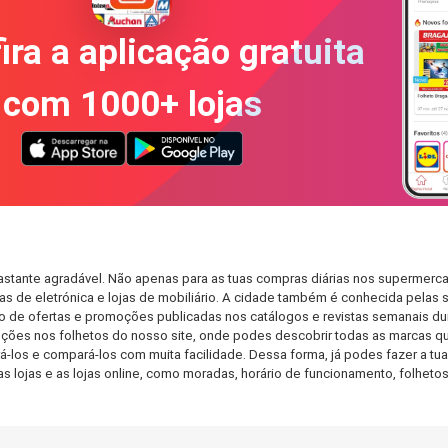
ira a aplicação gratuita
com 1000+ lojas
o
stante agradável. Não apenas para as tuas compras diárias nos supermercad
s de eletrónica e lojas de mobiliário. A cidade também é conhecida pelas s
de ofertas e promoções publicadas nos catálogos e revistas semanais dur
ções nos folhetos do nosso site, onde podes descobrir todas as marcas qu
os e compará-los com muita facilidade. Dessa forma, já podes fazer a tua l
as lojas e as lojas online, como moradas, horário de funcionamento, folh