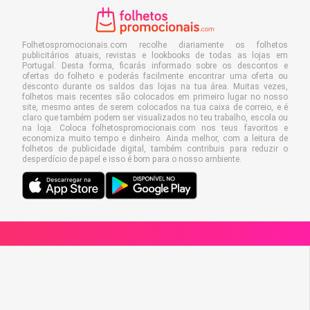
Folhetospromocionais.com recolhe diariamente os folhetos
publicitários atuais, revistas e lookbooks de todas as lojas em
Portugal. Desta forma, ficarás informado sobre os descontos e
ofertas do folheto e poderás facilmente encontrar uma oferta ou
desconto durante os saldos das lojas na tua área. Muitas vezes,
folhetos mais recentes são colocados em primeiro lugar no nosso
site, mesmo antes de serem colocados na tua caixa de correio, e é
claro que também podem ser visualizados no teu trabalho, escola ou
na loja. Coloca folhetospromocionais.com nos teus favoritos e
economiza muito tempo e dinheiro. Ainda melhor, com a leitura de
folhetos de publicidade digital, também contribuis para reduzir o
desperdício de papel e isso é bom para o nosso ambiente.