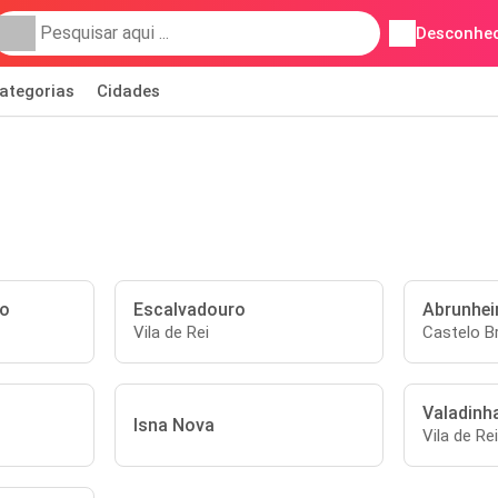
Desconhec
ategorias
Cidades
no
Escalvadouro
Abrunhei
Vila de Rei
Castelo B
Valadinh
Isna Nova
Vila de Rei