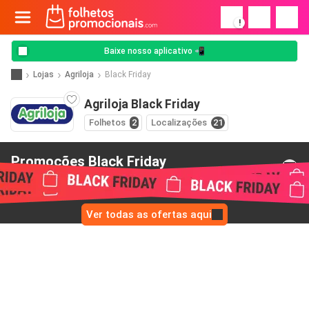
!
Baixe nosso aplicativo 📲
Lojas
Agriloja
Black Friday
Agriloja Black Friday
Folhetos
2
Localizações
21
Promoções Black Friday
de Agriloja
Ver todas as ofertas aqui