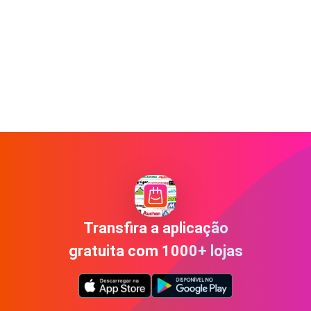
Transfira a aplicação
gratuita com 1000+ lojas