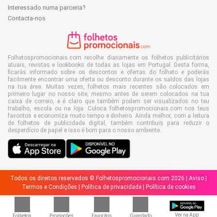
Interessado numa parceria?
Contacta-nos
Folhetospromocionais.com recolhe diariamente os folhetos publicitários
atuais, revistas e lookbooks de todas as lojas em Portugal. Desta forma,
ficarás informado sobre os descontos e ofertas do folheto e poderás
facilmente encontrar uma oferta ou desconto durante os saldos das lojas
na tua área. Muitas vezes, folhetos mais recentes são colocados em
primeiro lugar no nosso site, mesmo antes de serem colocados na tua
caixa de correio, e é claro que também podem ser visualizados no teu
trabalho, escola ou na loja. Coloca folhetospromocionais.com nos teus
favoritos e economiza muito tempo e dinheiro. Ainda melhor, com a leitura
de folhetos de publicidade digital, também contribuis para reduzir o
desperdício de papel e isso é bom para o nosso ambiente.
Todos os direitos reservados © Folhetospromocionais.com 2026 |
Aviso
|
Termos e Condições
|
Política de privacidade
|
Política de cookies
Ver na App
Folhetos
Promoções
Favoritos
Guardado