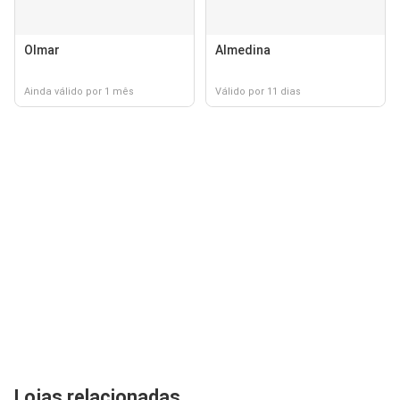
Olmar
Almedina
Ainda válido por 1 mês
Válido por 11 dias
Lojas relacionadas