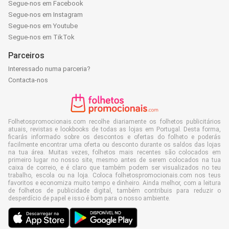
Segue-nos em Facebook
Segue-nos em Instagram
Segue-nos em Youtube
Segue-nos em TikTok
Parceiros
Interessado numa parceria?
Contacta-nos
Folhetospromocionais.com recolhe diariamente os folhetos publicitários
atuais, revistas e lookbooks de todas as lojas em Portugal. Desta forma,
ficarás informado sobre os descontos e ofertas do folheto e poderás
facilmente encontrar uma oferta ou desconto durante os saldos das lojas
na tua área. Muitas vezes, folhetos mais recentes são colocados em
primeiro lugar no nosso site, mesmo antes de serem colocados na tua
caixa de correio, e é claro que também podem ser visualizados no teu
trabalho, escola ou na loja. Coloca folhetospromocionais.com nos teus
favoritos e economiza muito tempo e dinheiro. Ainda melhor, com a leitura
de folhetos de publicidade digital, também contribuis para reduzir o
desperdício de papel e isso é bom para o nosso ambiente.