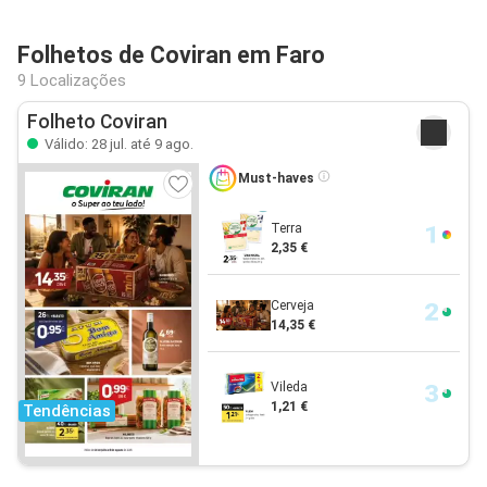
Folhetos de Coviran em Faro
9 Localizações
Folheto Coviran
Válido: 28 jul. até 9 ago.
Must-haves
Terra
2,35 €
Cerveja
14,35 €
Vileda
1,21 €
Tendências