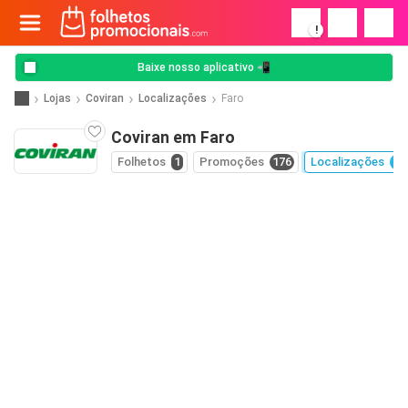
!
Baixe nosso aplicativo 📲
Lojas
Coviran
Localizações
Faro
Coviran em Faro
Folhetos
1
Promoções
176
Localizações
75