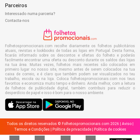
Parceiros
Interessado numa parceria?
Contacta-nos
Folhetospromocionais.com recolhe diariamente os folhetos publicitários
atuais, revistas e lookbooks de todas as lojas em Portugal. Desta forma,
ficarás informado sobre os descontos e ofertas do folheto e poderás
facilmente encontrar uma oferta ou desconto durante os saldos das lojas
na tua área. Muitas vezes, folhetos mais recentes são colocados em
primeiro lugar no nosso site, mesmo antes de serem colocados na tua
caixa de correio, e é claro que também podem ser visualizados no teu
trabalho, escola ou na loja. Coloca folhetospromocionais.com nos teus
favoritos e economiza muito tempo e dinheiro. Ainda melhor, com a leitura
de folhetos de publicidade digital, também contribuis para reduzir o
desperdício de papel e isso é bom para o nosso ambiente.
Todos os direitos reservados © Folhetospromocionais.com 2026 |
Aviso
|
Termos e Condições
|
Política de privacidade
|
Política de cookies