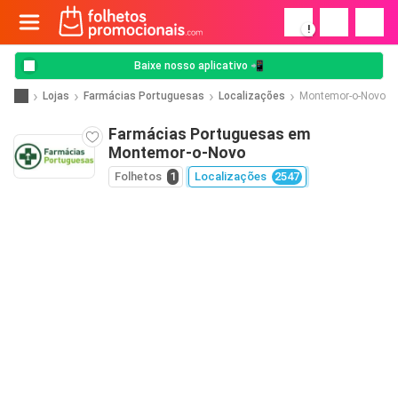
!
Baixe nosso aplicativo 📲
Lojas
Farmácias Portuguesas
Localizações
Montemor-o-Novo
Farmácias Portuguesas em
Montemor-o-Novo
Folhetos
1
Localizações
2547