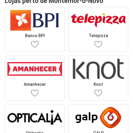
Lojas perto de Montemor-o-Novo
Banco BPI
Telepizza
Amanhecer
Knot
Opticalia
GALP