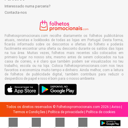
Interessado numa parceria?
Contacta-nos
Folhetospromocionais.com recolhe diariamente os folhetos publicitários
atuais, revistas e lookbooks de todas as lojas em Portugal. Desta forma,
ficarás informado sobre os descontos e ofertas do folheto e poderás
facilmente encontrar uma oferta ou desconto durante os saldos das lojas
na tua área. Muitas vezes, folhetos mais recentes são colocados em
primeiro lugar no nosso site, mesmo antes de serem colocados na tua
caixa de correio, e é claro que também podem ser visualizados no teu
trabalho, escola ou na loja. Coloca folhetospromocionais.com nos teus
favoritos e economiza muito tempo e dinheiro. Ainda melhor, com a leitura
de folhetos de publicidade digital, também contribuis para reduzir o
desperdício de papel e isso é bom para o nosso ambiente.
Todos os direitos reservados © Folhetospromocionais.com 2026 |
Aviso
|
Termos e Condições
|
Política de privacidade
|
Política de cookies