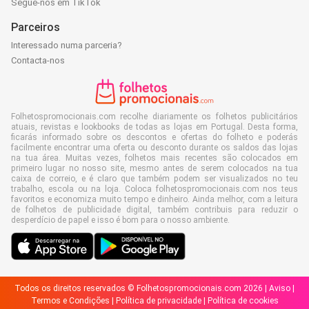
Segue-nos em TikTok
Parceiros
Interessado numa parceria?
Contacta-nos
Folhetospromocionais.com recolhe diariamente os folhetos publicitários
atuais, revistas e lookbooks de todas as lojas em Portugal. Desta forma,
ficarás informado sobre os descontos e ofertas do folheto e poderás
facilmente encontrar uma oferta ou desconto durante os saldos das lojas
na tua área. Muitas vezes, folhetos mais recentes são colocados em
primeiro lugar no nosso site, mesmo antes de serem colocados na tua
caixa de correio, e é claro que também podem ser visualizados no teu
trabalho, escola ou na loja. Coloca folhetospromocionais.com nos teus
favoritos e economiza muito tempo e dinheiro. Ainda melhor, com a leitura
de folhetos de publicidade digital, também contribuis para reduzir o
desperdício de papel e isso é bom para o nosso ambiente.
Todos os direitos reservados © Folhetospromocionais.com 2026 |
Aviso
|
Termos e Condições
|
Política de privacidade
|
Política de cookies