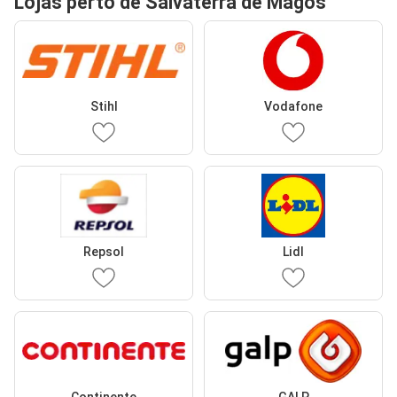
Lojas perto de Salvaterra de Magos
Stihl
Vodafone
Repsol
Lidl
Continente
GALP