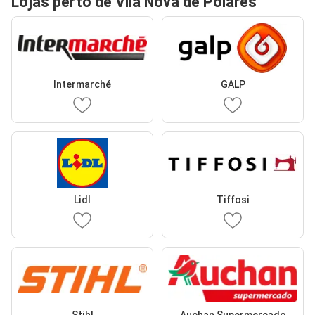
Lojas perto de Vila Nova de Poiares
Intermarché
GALP
Lidl
Tiffosi
Stihl
Auchan Supermercado