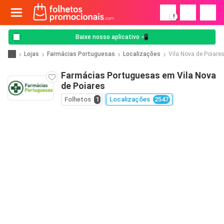
!
Baixe nosso aplicativo 📲
Lojas
Farmácias Portuguesas
Localizações
Vila Nova de Poiare
Farmácias Portuguesas em Vila Nova
de Poiares
Folhetos
1
Localizações
2547