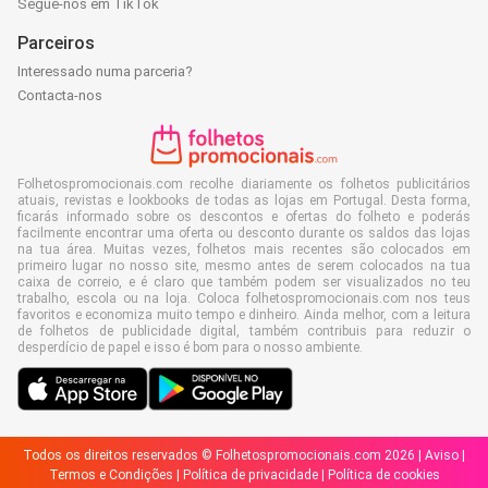
Segue-nos em TikTok
Parceiros
Interessado numa parceria?
Contacta-nos
Folhetospromocionais.com recolhe diariamente os folhetos publicitários
atuais, revistas e lookbooks de todas as lojas em Portugal. Desta forma,
ficarás informado sobre os descontos e ofertas do folheto e poderás
facilmente encontrar uma oferta ou desconto durante os saldos das lojas
na tua área. Muitas vezes, folhetos mais recentes são colocados em
primeiro lugar no nosso site, mesmo antes de serem colocados na tua
caixa de correio, e é claro que também podem ser visualizados no teu
trabalho, escola ou na loja. Coloca folhetospromocionais.com nos teus
favoritos e economiza muito tempo e dinheiro. Ainda melhor, com a leitura
de folhetos de publicidade digital, também contribuis para reduzir o
desperdício de papel e isso é bom para o nosso ambiente.
Todos os direitos reservados © Folhetospromocionais.com 2026 |
Aviso
|
Termos e Condições
|
Política de privacidade
|
Política de cookies