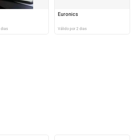
Euronics
 dias
Válido por 2 dias