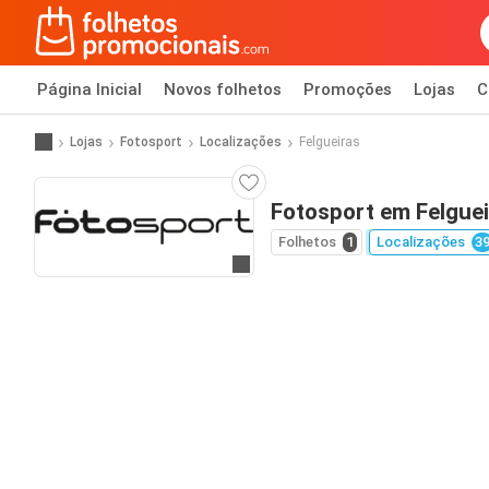
Página Inicial
Novos folhetos
Promoções
Lojas
C
Lojas
Fotosport
Localizações
Felgueiras
Fotosport em Felguei
Folhetos
1
Localizações
3
Ir para o website