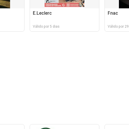
E.Leclerc
Fnac
Válido por 5 dias
Válido por 29