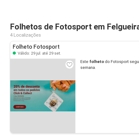
Folhetos de Fotosport em Felgueir
4 Localizações
Folheto Fotosport
Válido: 29 jul. até 29 set.
Este
folheto
do Fotosport segu
semana.