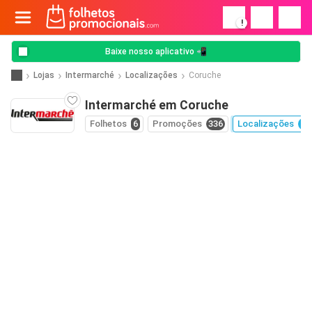
!
Baixe nosso aplicativo 📲
Lojas
Intermarché
Localizações
Coruche
Intermarché em Coruche
Folhetos
6
Promoções
336
Localizações
26