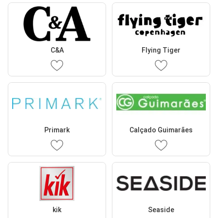
C&A
Flying Tiger
Primark
Calçado Guimarães
kik
Seaside