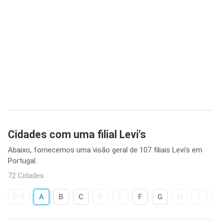
Cidades com uma filial Levi's
Abaixo, fornecemos uma visão geral de 107 filiais Levi's em
Portugal.
72 Cidades
0-9
A
B
C
D
E
F
G
H
I