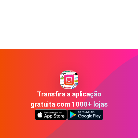
Transfira a aplicação
gratuita com 1000+ lojas