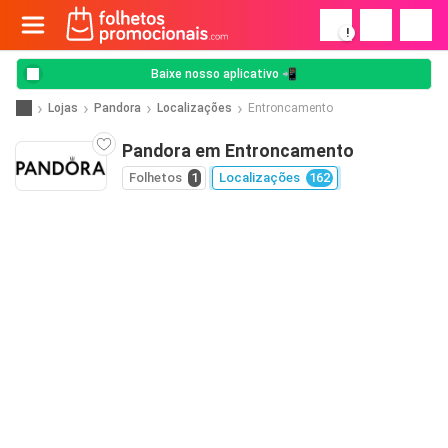
!
Baixe nosso aplicativo 📲
Lojas
Pandora
Localizações
Entroncamento
Pandora em Entroncamento
Folhetos
1
Localizações
162