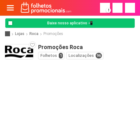
!
Baixe nosso aplicativo 📲
Lojas
Roca
Promoções
Promoções Roca
Folhetos
1
Localizações
96