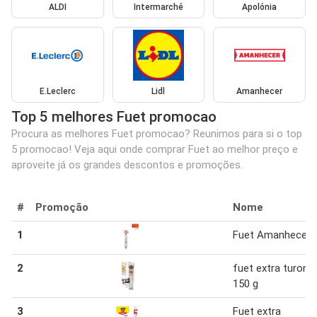
ALDI
Intermarché
Apolónia
E.Leclerc
Lidl
Amanhecer
Top 5 melhores Fuet promocao
Procura as melhores Fuet promocao? Reunimos para si o top
5 promocao! Veja aqui onde comprar Fuet ao melhor preço e
aproveite já os grandes descontos e promoções.
#
Promoção
Nome
1
Fuet Amanhecer
2
fuet extra turon
150 g
3
Fuet extra