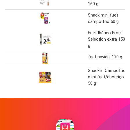
160 g
Snack mini fuet
campo frío 50 g
Fuet Ibérico Froiz
Selection extra 150
g
fuet navidul 170 g
Snack'in Campofrio
mini fuet/chouriço
50 g