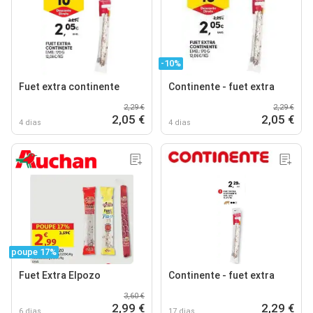
-10%
Fuet extra continente
Continente - fuet extra
2,29 €
2,29 €
2,05 €
2,05 €
4 dias
4 dias
poupe 17%
Fuet Extra Elpozo
Continente - fuet extra
3,60 €
2,99 €
2,29 €
6 dias
17 dias