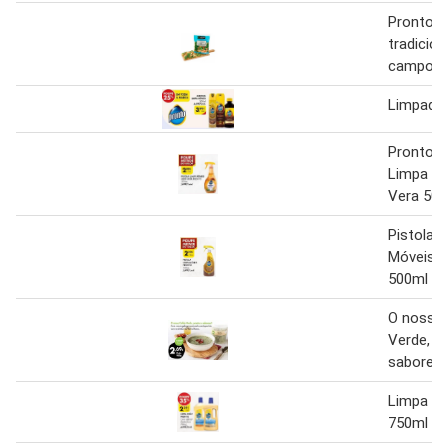
Pronto a
tradicion
campote
Limpador
Pronto P
Limpa Mó
Vera 500
Pistola 
Móveis P
500ml
O nosso
Verde, p
saborear
Limpa C
750ml