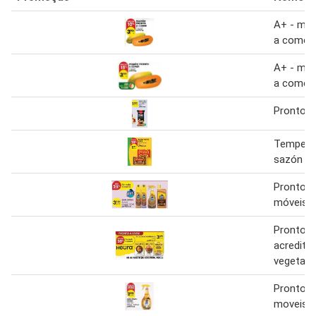
A+ - ma
a comer
A+ - ma
a comer
Pronto -
Tempero
sazón 60
Pronto -
móveis
Pronto -
acredita
vegetal. 
Pronto -
moveis