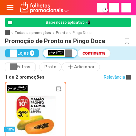
!
Baixe nosso aplicativo 📲
Todas as promoções
Pronto
Pingo Doce
Promoção de Pronto na Pingo Doce
Lojas
1
Filtros
Prato
Adicionar
1 de
2 promoções
Relevância
-10%