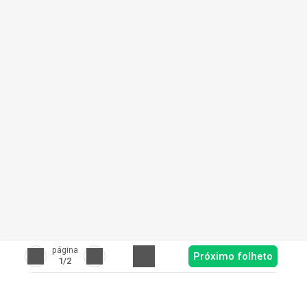
página
Próximo folheto
1
/2