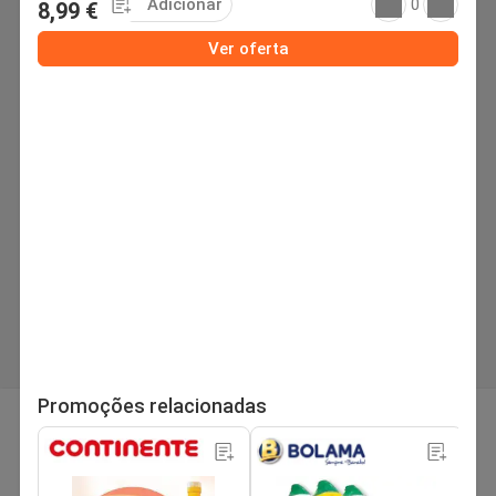
Adicionar
0
8,99 €
Ver oferta
Promoções relacionadas
página
Próximo folheto
1
/44
Procurar