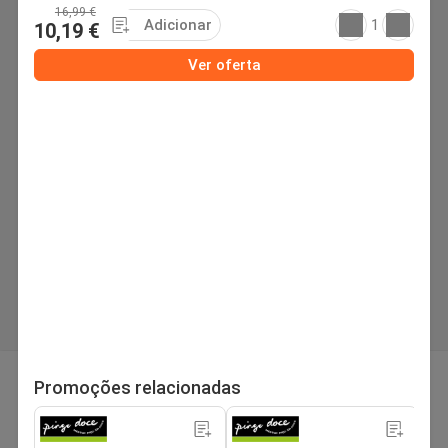
16,99 €
Adicionar
1
10,19 €
Ver oferta
página
Próximo folheto
1
/44
Promoções relacionadas
Procurar