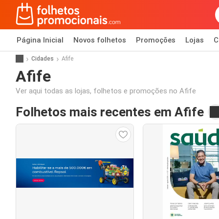
Página Inicial
Novos folhetos
Promoções
Lojas
C
Cidades
Afife
Afife
Ver aqui todas as lojas, folhetos e promoções no Afife
Folhetos mais recentes em Afife