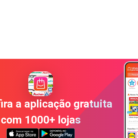
ira a aplicação gratuita
com 1000+ lojas