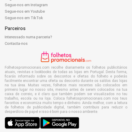
Segue-nos em Instagram
Segue-nos em Youtube
Segue-nos em TikTok
Parceiros
Interessado numa parceria?
Contacta-nos
Folhetospromocionais.com recolhe diariamente os folhetos publicitários
atuais, revistas e lookbooks de todas as lojas em Portugal. Desta forma,
ficarás informado sobre os descontos e ofertas do folheto e poderás
facilmente encontrar uma oferta ou desconto durante os saldos das lojas
na tua área. Muitas vezes, folhetos mais recentes são colocados em
primeiro lugar no nosso site, mesmo antes de serem colocados na tua
caixa de correio, e é claro que também podem ser visualizados no teu
trabalho, escola ou na loja. Coloca folhetospromocionais.com nos teus
favoritos e economiza muito tempo e dinheiro. Ainda melhor, com a leitura
de folhetos de publicidade digital, também contribuis para reduzir o
desperdício de papel e isso é bom para o nosso ambiente.