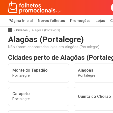
Página Inicial
Novos folhetos
Promoções
Lojas
C
Cidades
Alagôas (Portalegre)
Alagôas (Portalegre)
Não foram encontradas lojas em Alagôas (Portalegre).
Cidades perto de Alagôas (Portale
Monte do Tapadão
Alagoas
Portalegre
Portalegre
Carapeto
Quinta do Chorão
Portalegre