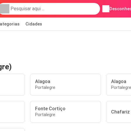
Desconhec
ategorias
Cidades
gre)
Alagoa
Alagoa
Portalegre
Portalegr
Fonte Cortiço
Chafariz
Portalegre