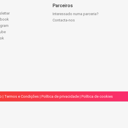
Parceiros
letter
Interessado numa parceria?
ebook
Contacta-nos
agram
ube
Tok
o
|
Termos e Condições
|
Política de privacidade
|
Política de cookies