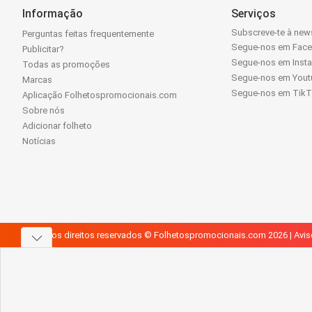
Informação
Serviços
Subscreve-te à news
Perguntas feitas frequentemente
Segue-nos em Fac
Publicitar?
Segue-nos em Inst
Todas as promoções
Segue-nos em Yout
Marcas
Segue-nos em Tik
Aplicação Folhetospromocionais.com
Sobre nós
Adicionar folheto
Notícias
Todos os direitos reservados © Folhetospromocionais.com 2026 |
Avis