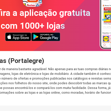
ira a aplicação gratuita
com 1000+ lojas
as (Portalegre)
r de maneira bastante agradável. Não apenas para as tuas compras diárias 
agens, lojas de eletrónica e lojas de mobiliário. A cidade também é conheci
 número de ofertas e promoções publicadas nos catálogos e revistas seman
ções nos folhetos do nosso site, onde podes descobrir todas as marcas qu
 possas encontrá-los e compará-los com muita facilidade. Dessa forma, já p
informações sobre as lojas e as lojas online, como moradas, horário de fu