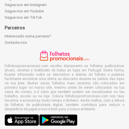
Segue-nos em Instagram
Segue-nos em Youtube
Segue-nos em TikTok
Parceiros
Interessado numa parceria?
Contacta-nos
Folhetospromocionais.com recolhe diariamente os folhetos publicitários
atuais, revistas e lookbooks de todas as lojas em Portugal. Desta forma,
ficarás informado sobre os descontos e ofertas do folheto e poderás
facilmente encontrar uma oferta ou desconto durante os saldos das lojas
na tua área. Muitas vezes, folhetos mais recentes são colocados em
primeiro lugar no nosso site, mesmo antes de serem colocados na tua
caixa de correio, e é claro que também podem ser visualizados no teu
trabalho, escola ou na loja. Coloca folhetospromocionais.com nos teus
favoritos e economiza muito tempo e dinheiro. Ainda melhor, com a leitura
de folhetos de publicidade digital, também contribuis para reduzir o
desperdício de papel e isso é bom para o nosso ambiente.