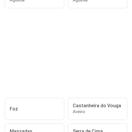
Águeda
Águeda
Castanheira do Vouga
Foz
Aveiro
Massadas
Serra de Cima