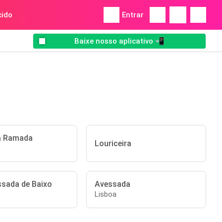
ido
Entrar
Baixe nosso aplicativo 📲
a Ramada
Louriceira
ssada de Baixo
Avessada
Lisboa