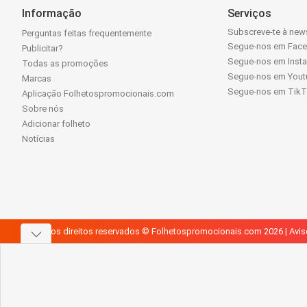
Informação
Serviços
Subscreve-te à news
Perguntas feitas frequentemente
Segue-nos em Fac
Publicitar?
Segue-nos em Inst
Todas as promoções
Segue-nos em Yout
Marcas
Segue-nos em Tik
Aplicação Folhetospromocionais.com
Sobre nós
Adicionar folheto
Notícias
Todos os direitos reservados © Folhetospromocionais.com 2026 |
Avis