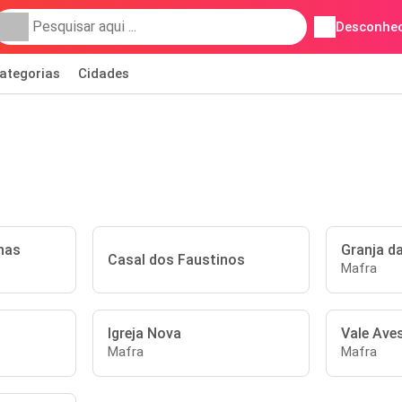
Desconhec
ategorias
Cidades
has
Granja d
Casal dos Faustinos
Mafra
Igreja Nova
Vale Ave
Mafra
Mafra