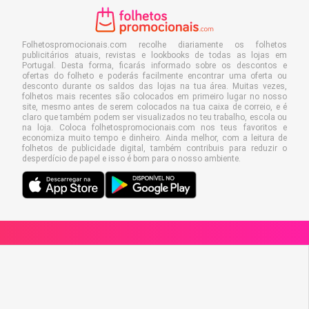
Folhetospromocionais.com recolhe diariamente os folhetos
publicitários atuais, revistas e lookbooks de todas as lojas em
Portugal. Desta forma, ficarás informado sobre os descontos e
ofertas do folheto e poderás facilmente encontrar uma oferta ou
desconto durante os saldos das lojas na tua área. Muitas vezes,
folhetos mais recentes são colocados em primeiro lugar no nosso
site, mesmo antes de serem colocados na tua caixa de correio, e é
claro que também podem ser visualizados no teu trabalho, escola ou
na loja. Coloca folhetospromocionais.com nos teus favoritos e
economiza muito tempo e dinheiro. Ainda melhor, com a leitura de
folhetos de publicidade digital, também contribuis para reduzir o
desperdício de papel e isso é bom para o nosso ambiente.