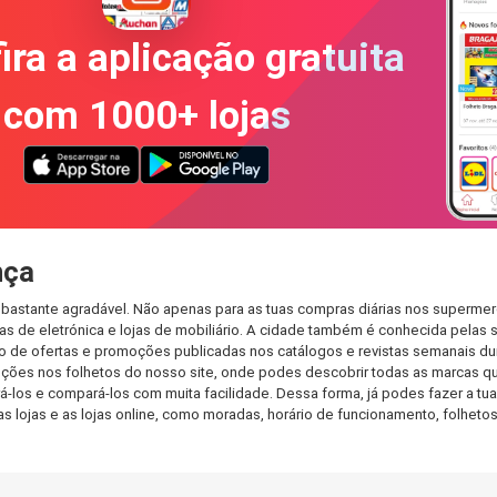
ira a aplicação gratuita
com 1000+ lojas
nça
 bastante agradável. Não apenas para as tuas compras diárias nos supermer
s de eletrónica e lojas de mobiliário. A cidade também é conhecida pelas s
de ofertas e promoções publicadas nos catálogos e revistas semanais dur
ções nos folhetos do nosso site, onde podes descobrir todas as marcas qu
os e compará-los com muita facilidade. Dessa forma, já podes fazer a tua l
as lojas e as lojas online, como moradas, horário de funcionamento, folh