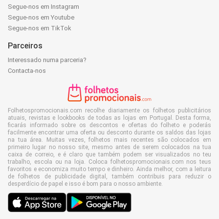
Segue-nos em Instagram
Segue-nos em Youtube
Segue-nos em TikTok
Parceiros
Interessado numa parceria?
Contacta-nos
Folhetospromocionais.com recolhe diariamente os folhetos publicitários
atuais, revistas e lookbooks de todas as lojas em Portugal. Desta forma,
ficarás informado sobre os descontos e ofertas do folheto e poderás
facilmente encontrar uma oferta ou desconto durante os saldos das lojas
na tua área. Muitas vezes, folhetos mais recentes são colocados em
primeiro lugar no nosso site, mesmo antes de serem colocados na tua
caixa de correio, e é claro que também podem ser visualizados no teu
trabalho, escola ou na loja. Coloca folhetospromocionais.com nos teus
favoritos e economiza muito tempo e dinheiro. Ainda melhor, com a leitura
de folhetos de publicidade digital, também contribuis para reduzir o
desperdício de papel e isso é bom para o nosso ambiente.