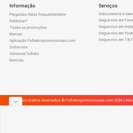
Informação
Serviços
Subscreve-te à news
Perguntas feitas frequentemente
Segue-nos em Fac
Publicitar?
Segue-nos em Inst
Todas as promoções
Segue-nos em Yout
Marcas
Segue-nos em Tik
Aplicação Folhetospromocionais.com
Sobre nós
Adicionar folheto
Notícias
Todos os direitos reservados © Folhetospromocionais.com 2026 |
Avis