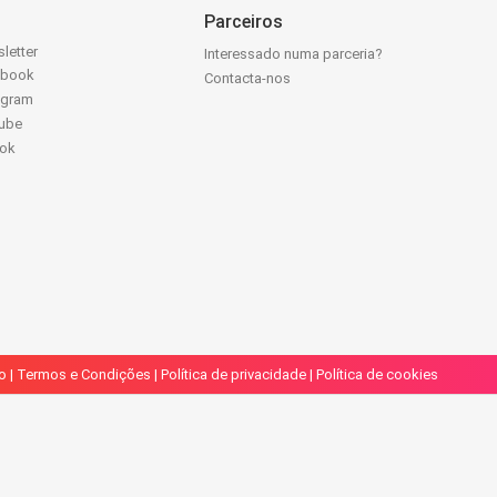
Parceiros
letter
Interessado numa parceria?
ebook
Contacta-nos
agram
ube
Tok
o
|
Termos e Condições
|
Política de privacidade
|
Política de cookies