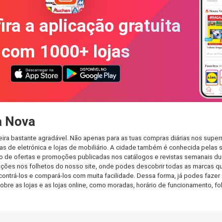
ira a aplicação gratuita
com 1000+ lojas
a Nova
ira bastante agradável. Não apenas para as tuas compras diárias nos super
s de eletrónica e lojas de mobiliário. A cidade também é conhecida pelas s
de ofertas e promoções publicadas nos catálogos e revistas semanais dur
ções nos folhetos do nosso site, onde podes descobrir todas as marcas qu
rá-los e compará-los com muita facilidade. Dessa forma, já podes fazer a 
sobre as lojas e as lojas online, como moradas, horário de funcionamento,