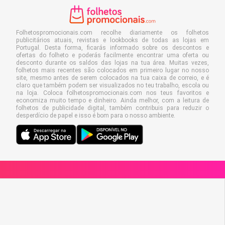
Folhetospromocionais.com recolhe diariamente os folhetos
publicitários atuais, revistas e lookbooks de todas as lojas em
Portugal. Desta forma, ficarás informado sobre os descontos e
ofertas do folheto e poderás facilmente encontrar uma oferta ou
desconto durante os saldos das lojas na tua área. Muitas vezes,
folhetos mais recentes são colocados em primeiro lugar no nosso
site, mesmo antes de serem colocados na tua caixa de correio, e é
claro que também podem ser visualizados no teu trabalho, escola ou
na loja. Coloca folhetospromocionais.com nos teus favoritos e
economiza muito tempo e dinheiro. Ainda melhor, com a leitura de
folhetos de publicidade digital, também contribuis para reduzir o
desperdício de papel e isso é bom para o nosso ambiente.