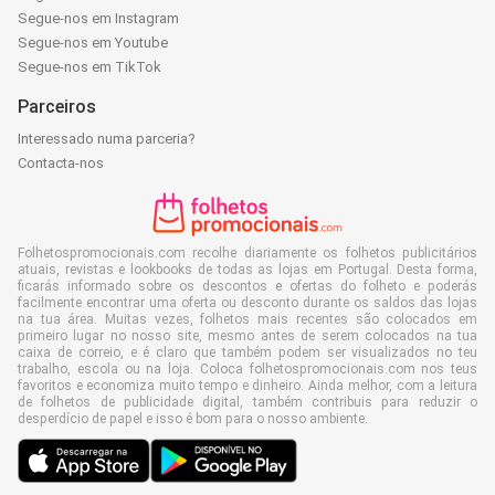
Segue-nos em Instagram
Segue-nos em Youtube
Segue-nos em TikTok
Parceiros
Interessado numa parceria?
Contacta-nos
Folhetospromocionais.com recolhe diariamente os folhetos publicitários
atuais, revistas e lookbooks de todas as lojas em Portugal. Desta forma,
ficarás informado sobre os descontos e ofertas do folheto e poderás
facilmente encontrar uma oferta ou desconto durante os saldos das lojas
na tua área. Muitas vezes, folhetos mais recentes são colocados em
primeiro lugar no nosso site, mesmo antes de serem colocados na tua
caixa de correio, e é claro que também podem ser visualizados no teu
trabalho, escola ou na loja. Coloca folhetospromocionais.com nos teus
favoritos e economiza muito tempo e dinheiro. Ainda melhor, com a leitura
de folhetos de publicidade digital, também contribuis para reduzir o
desperdício de papel e isso é bom para o nosso ambiente.