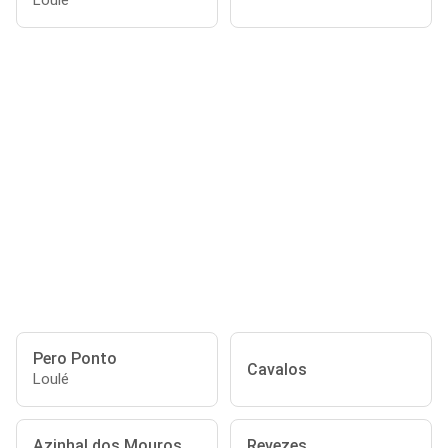
Loulé
Pero Ponto
Cavalos
Loulé
Azinhal dos Mouros
Revezes