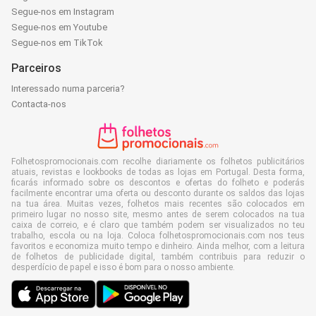
Segue-nos em Instagram
Segue-nos em Youtube
Segue-nos em TikTok
Parceiros
Interessado numa parceria?
Contacta-nos
Folhetospromocionais.com recolhe diariamente os folhetos publicitários
atuais, revistas e lookbooks de todas as lojas em Portugal. Desta forma,
ficarás informado sobre os descontos e ofertas do folheto e poderás
facilmente encontrar uma oferta ou desconto durante os saldos das lojas
na tua área. Muitas vezes, folhetos mais recentes são colocados em
primeiro lugar no nosso site, mesmo antes de serem colocados na tua
caixa de correio, e é claro que também podem ser visualizados no teu
trabalho, escola ou na loja. Coloca folhetospromocionais.com nos teus
favoritos e economiza muito tempo e dinheiro. Ainda melhor, com a leitura
de folhetos de publicidade digital, também contribuis para reduzir o
desperdício de papel e isso é bom para o nosso ambiente.