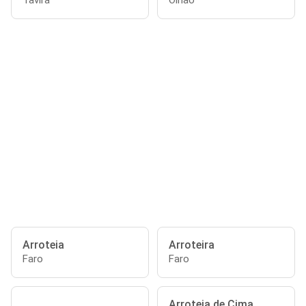
Tavira
Olhão
Arroteia
Arroteira
Faro
Faro
Arroteia de Cima