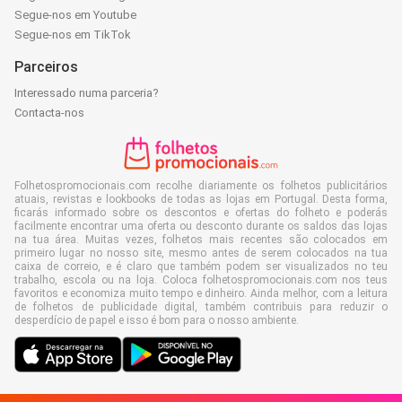
Segue-nos em Youtube
Segue-nos em TikTok
Parceiros
Interessado numa parceria?
Contacta-nos
Folhetospromocionais.com recolhe diariamente os folhetos publicitários
atuais, revistas e lookbooks de todas as lojas em Portugal. Desta forma,
ficarás informado sobre os descontos e ofertas do folheto e poderás
facilmente encontrar uma oferta ou desconto durante os saldos das lojas
na tua área. Muitas vezes, folhetos mais recentes são colocados em
primeiro lugar no nosso site, mesmo antes de serem colocados na tua
caixa de correio, e é claro que também podem ser visualizados no teu
trabalho, escola ou na loja. Coloca folhetospromocionais.com nos teus
favoritos e economiza muito tempo e dinheiro. Ainda melhor, com a leitura
de folhetos de publicidade digital, também contribuis para reduzir o
desperdício de papel e isso é bom para o nosso ambiente.