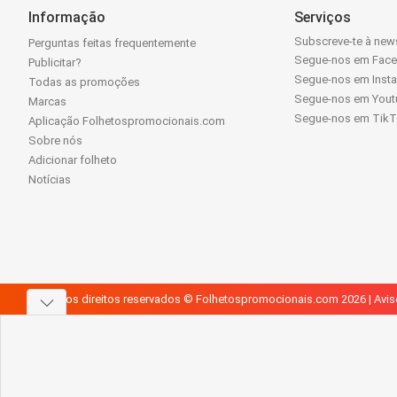
Informação
Serviços
Subscreve-te à news
Perguntas feitas frequentemente
Segue-nos em Fac
Publicitar?
Segue-nos em Inst
Todas as promoções
Segue-nos em Yout
Marcas
Segue-nos em Tik
Aplicação Folhetospromocionais.com
Sobre nós
Adicionar folheto
Notícias
Todos os direitos reservados © Folhetospromocionais.com 2026 |
Avis