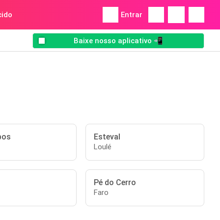
ido
Entrar
Baixe nosso aplicativo 📲
bos
Esteval
Loulé
Pé do Cerro
Faro