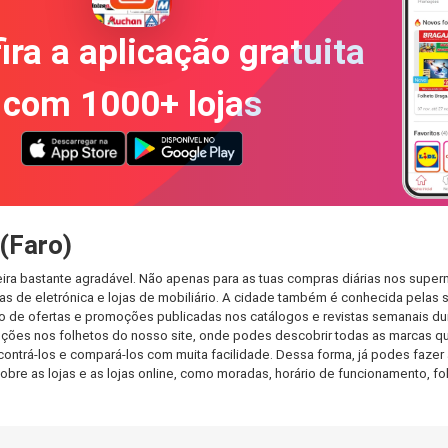
ira a aplicação gratuita
com 1000+ lojas
(Faro)
ira bastante agradável. Não apenas para as tuas compras diárias nos super
s de eletrónica e lojas de mobiliário. A cidade também é conhecida pelas s
de ofertas e promoções publicadas nos catálogos e revistas semanais dur
ões nos folhetos do nosso site, onde podes descobrir todas as marcas que
rá-los e compará-los com muita facilidade. Dessa forma, já podes fazer a 
sobre as lojas e as lojas online, como moradas, horário de funcionamento,