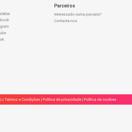
Parceiros
letter
Interessado numa parceria?
ebook
Contacta-nos
agram
ube
Tok
o
|
Termos e Condições
|
Política de privacidade
|
Política de cookies