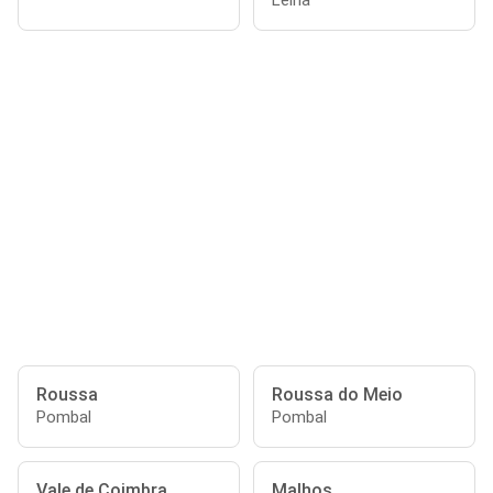
Leiria
Roussa
Roussa do Meio
Pombal
Pombal
Vale de Coimbra
Malhos