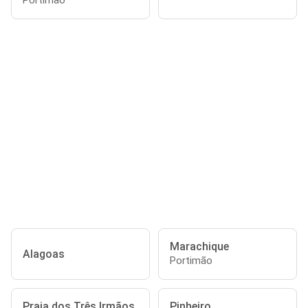
Portimão
Marachique
Alagoas
Portimão
Praia dos Três Irmãos
Pinheiro