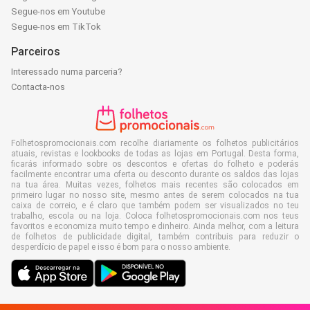
Segue-nos em Youtube
Segue-nos em TikTok
Parceiros
Interessado numa parceria?
Contacta-nos
Folhetospromocionais.com recolhe diariamente os folhetos publicitários
atuais, revistas e lookbooks de todas as lojas em Portugal. Desta forma,
ficarás informado sobre os descontos e ofertas do folheto e poderás
facilmente encontrar uma oferta ou desconto durante os saldos das lojas
na tua área. Muitas vezes, folhetos mais recentes são colocados em
primeiro lugar no nosso site, mesmo antes de serem colocados na tua
caixa de correio, e é claro que também podem ser visualizados no teu
trabalho, escola ou na loja. Coloca folhetospromocionais.com nos teus
favoritos e economiza muito tempo e dinheiro. Ainda melhor, com a leitura
de folhetos de publicidade digital, também contribuis para reduzir o
desperdício de papel e isso é bom para o nosso ambiente.