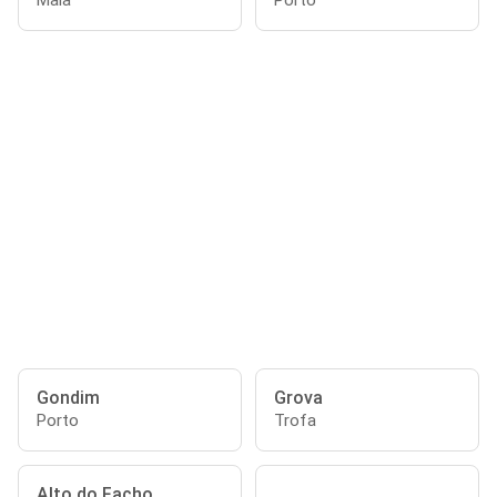
Maia
Porto
Gondim
Grova
Porto
Trofa
Alto do Facho