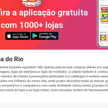
ira a aplicação gratuita
com 1000+ lojas
a do Rio
neira bastante agradável. Não apenas para as tuas compras diárias nos su
agens, lojas de eletrónica e lojas de mobiliário. A cidade também é conheci
 número de ofertas e promoções publicadas nos catálogos e revistas seman
ções nos folhetos do nosso site, onde podes descobrir todas as marcas q
ncontrá-los e compará-los com muita facilidade. Dessa forma, já podes faze
ções sobre as lojas e as lojas online, como moradas, horário de funcionam