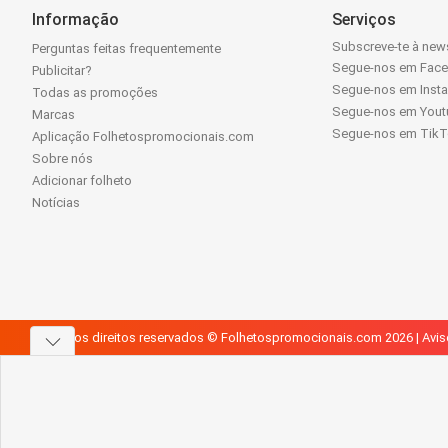
Informação
Serviços
Subscreve-te à news
Perguntas feitas frequentemente
Segue-nos em Fac
Publicitar?
Segue-nos em Inst
Todas as promoções
Segue-nos em Yout
Marcas
Segue-nos em Tik
Aplicação Folhetospromocionais.com
Sobre nós
Adicionar folheto
Notícias
Todos os direitos reservados © Folhetospromocionais.com 2026 |
Avis