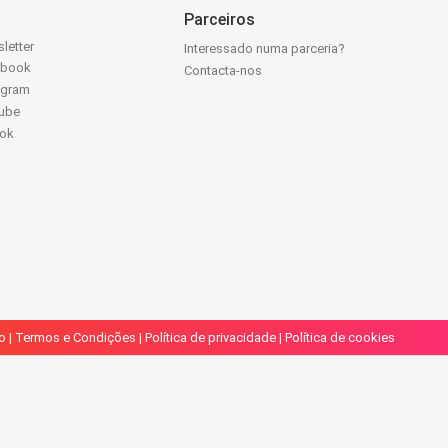
Parceiros
letter
Interessado numa parceria?
ebook
Contacta-nos
agram
ube
Tok
o
|
Termos e Condições
|
Política de privacidade
|
Política de cookies