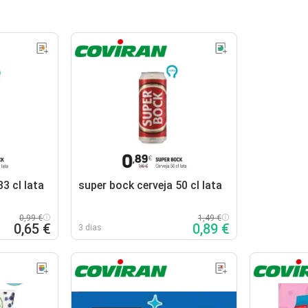
3 cl lata
super bock cerveja 50 cl lata
0,99 €
1,49 €
0,65 €
0,89 €
3 dias