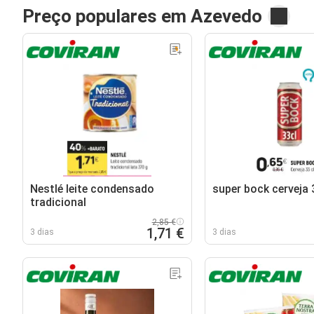
Preço populares em Azevedo
Nestlé leite condensado
super bock cerveja 3
tradicional
2,85 €
1,71 €
3 dias
3 dias