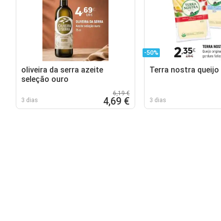
-50%
oliveira da serra azeite
Terra nostra queijo 
seleção ouro
6,19 €
4,69 €
3 dias
3 dias