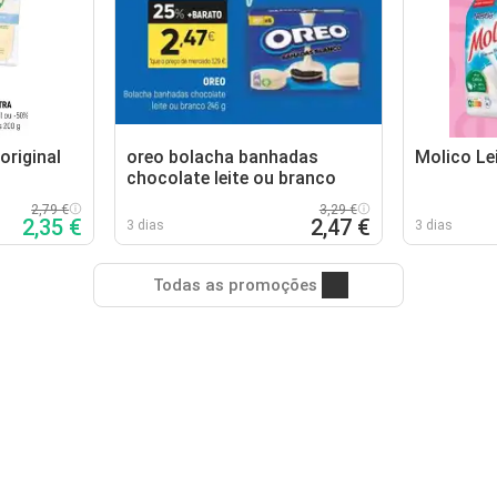
original
oreo bolacha banhadas
Molico Le
chocolate leite ou branco
2,79 €
3,29 €
2,35 €
2,47 €
3 dias
3 dias
Todas as promoções