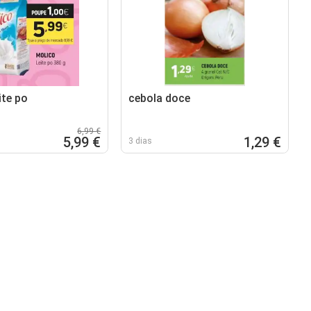
ite po
cebola doce
6,99 €
5,99 €
1,29 €
3 dias