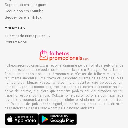
Segue-nos em Instagram
Segue-nos em Youtube
Segue-nos em TikTok
Parceiros
Interessado numa parceria?
Contacta-nos
Folhetospromocionais.com recolhe diariamente os folhetos publicitários
atuais, revistas e lookbooks de todas as lojas em Portugal. Desta forma,
ficarás informado sobre os descontos e ofertas do folheto e poderás
facilmente encontrar uma oferta ou desconto durante os saldos das lojas
na tua área. Muitas vezes, folhetos mais recentes são colocados em
primeiro lugar no nosso site, mesmo antes de serem colocados na tua
caixa de correio, e é claro que também podem ser visualizados no teu
trabalho, escola ou na loja. Coloca folhetospromocionais.com nos teus
favoritos e economiza muito tempo e dinheiro. Ainda melhor, com a leitura
de folhetos de publicidade digital, também contribuis para reduzir o
desperdício de papel e isso é bom para o nosso ambiente.