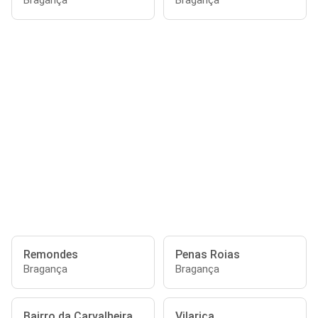
Bragança
Bragança
Remondes
Penas Roias
Bragança
Bragança
Bairro da Carvalheira
Vilariça